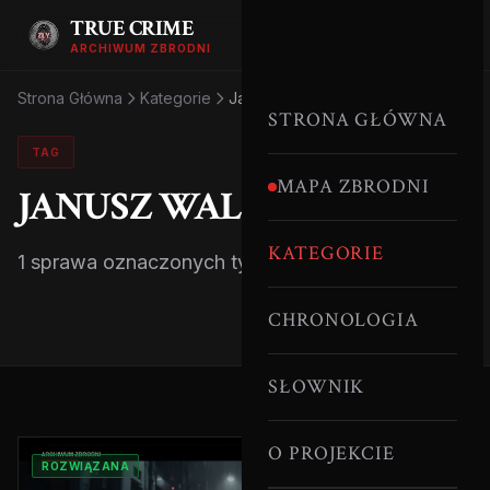
TRUE CRIME
ARCHIWUM ZBRODNI
Strona Główna
Kategorie
Janusz Waluś
STRONA GŁÓWNA
TAG
MAPA ZBRODNI
JANUSZ WALUŚ
KATEGORIE
1 sprawa oznaczonych tym tagiem.
CHRONOLOGIA
SŁOWNIK
O PROJEKCIE
ROZWIĄZANA
RPA