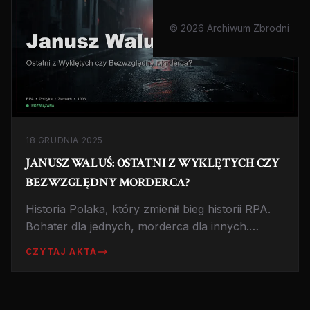
© 2026 Archiwum Zbrodni
18 GRUDNIA 2025
JANUSZ WALUŚ: OSTATNI Z WYKLĘTYCH CZY
BEZWZGLĘDNY MORDERCA?
Historia Polaka, który zmienił bieg historii RPA.
Bohater dla jednych, morderca dla innych.
Opowieść o Januszu Walusiu, zabójcy Chrisa
CZYTAJ AKTA
Haniego.