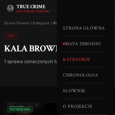
TRUE CRIME
ARCHIWUM ZBRODNI
Strona Główna
Kategorie
Kala Brown
STRONA GŁÓWNA
TAG
MAPA ZBRODNI
KALA BROWN
KATEGORIE
1 sprawa oznaczonych tym tagiem.
CHRONOLOGIA
SŁOWNIK
O PROJEKCIE
ROZWIĄZANA
SERYJNI MORDERCY