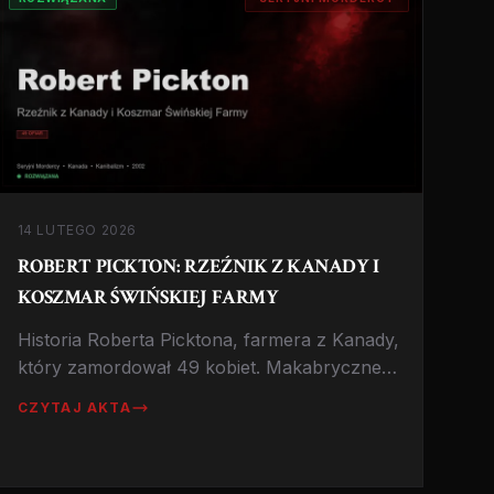
14 LUTEGO 2026
ROBERT PICKTON: RZEŹNIK Z KANADY I
KOSZMAR ŚWIŃSKIEJ FARMY
Historia Roberta Picktona, farmera z Kanady,
który zamordował 49 kobiet. Makabryczne
szczegóły 'Piggy Palace', gdzie ofiary były
CZYTAJ AKTA
mielone i karmione świniom. Symbol
systemowej obojętności.