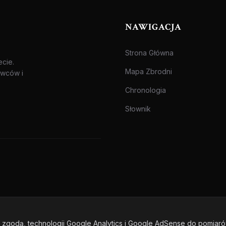
NAWIGACJA
Strona Główna
ecie.
Mapa Zbrodni
awców i
Chronologia
Słownik
zgodą, technologii Google Analytics i Google AdSense do pomiar