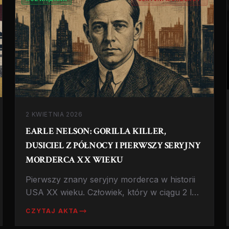
2 KWIETNIA 2026
EARLE NELSON: GORILLA KILLER,
DUSICIEL Z PÓŁNOCY I PIERWSZY SERYJNY
MORDERCA XX WIEKU
Pierwszy znany seryjny morderca w historii
USA XX wieku. Człowiek, który w ciągu 2 lat
zabił 26 osób, dusił ofiary w ich własnych
CZYTAJ AKTA
domach i został nazwany 'Gorylem z