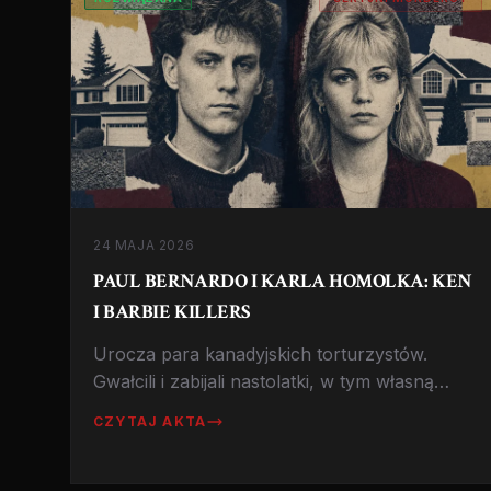
24 MAJA 2026
PAUL BERNARDO I KARLA HOMOLKA: KEN
I BARBIE KILLERS
Urocza para kanadyjskich torturzystów.
Gwałcili i zabijali nastolatki, w tym własną
siostrę Karli. On dostał dożywocie, ona mały
CZYTAJ AKTA
wyrok dzięki układowi z prokuraturą.