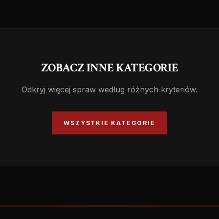
Horroru'. Historia kanadyjskiego dusiciela z
lat 20.
ZOBACZ INNE KATEGORIE
Odkryj więcej spraw według różnych kryteriów.
WSZYSTKIE KATEGORIE