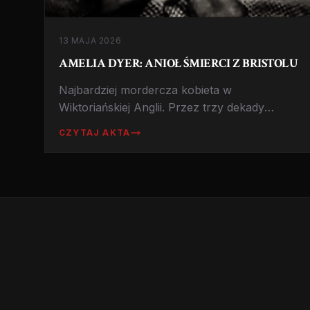
13 MAJA 2026
AMELIA DYER: ANIOŁ ŚMIERCI Z BRISTOLU
Najbardziej mordercza kobieta w
Wiktoriańskiej Anglii. Przez trzy dekady
zabijała niemowlęta w ramach baby farming.
CZYTAJ AKTA
Powieszona w 1896 roku.