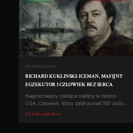
28 MARCA 2026
RICHARD KUKLINSKI: ICEMAN, MAFIJNY
EGZEKUTOR I CZŁOWIEK BEZ SERCA
Najgroźniejszy zabójca mafijny w historii
USA. Człowiek, który zabił ponad 100 osób,
zamrażał ciała by zmylić śledczych, i nigdy
CZYTAJ AKTA
nie okazywał litości. Prawdziwa historia
mordercy z New Jersey.