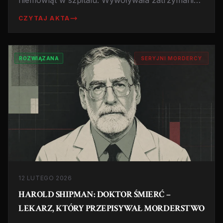
niemowląt w szpitalu. Wywoływała zatrzymania
akcji serca by potem 'uratować' ofiary i zostać
CZYTAJ AKTA
bohaterką. Historia zabójczego Munchausen
syndrome by proxy.
ROZWIĄZANA
SERYJNI MORDERCY
12 LUTEGO 2026
HAROLD SHIPMAN: DOKTOR ŚMIERĆ –
LEKARZ, KTÓRY PRZEPISYWAŁ MORDERSTWO