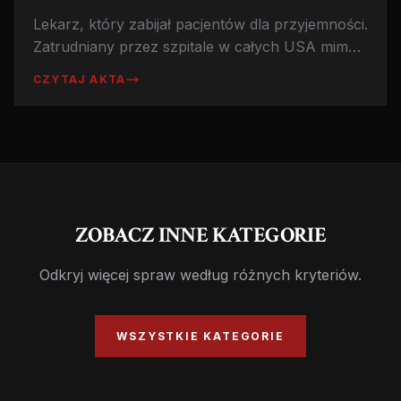
Lekarz, który zabijał pacjentów dla przyjemności.
Zatrudniany przez szpitale w całych USA mimo
czarnej przeszłości. Zabił co najmniej 60 osób,
CZYTAJ AKTA
prawdopodobnie znacznie więcej. Historia
człowieka, który traktował medycynę jako hobby
mordercy.
ZOBACZ INNE KATEGORIE
Odkryj więcej spraw według różnych kryteriów.
WSZYSTKIE KATEGORIE