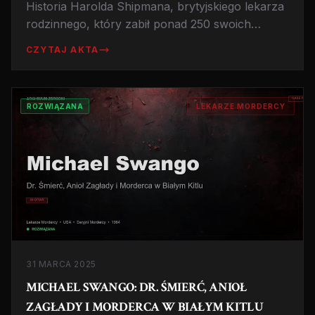
Historia Harolda Shipmana, brytyjskiego lekarza
rodzinnego, który zabił ponad 250 swoich
pacjentów. Zamiast leczyć, przynosił śmierć w
CZYTAJ AKTA
strzykawce z diamorfiną. Poznaj kulisy jednej z
największych serii morderstw w historii
medycyny.
ROZWIĄZANA
LEKARZE MORDERCY
31 MARCA 2025
MICHAEL SWANGO: DR. ŚMIERĆ, ANIOŁ
ZAGŁADY I MORDERCA W BIAŁYM KITLU