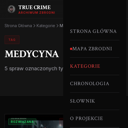
TRUE CRIME
ARCHIWUM ZBRODNI
Strona Główna
Kategorie
Medycyna
STRONA GŁÓWNA
TAG
MAPA ZBRODNI
MEDYCYNA
KATEGORIE
5 spraw oznaczonych tym tagiem.
CHRONOLOGIA
SŁOWNIK
O PROJEKCIE
ROZWIĄZANA
PIELĘGNIARKI MORDERCZYNIE