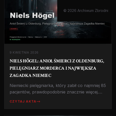
© 2026 Archiwum Zbrodni
9 KWIETNIA 2026
NIELS HÖGEL: ANIOŁ ŚMIERCI Z OLDENBURG,
PIELĘGNIARZ MORDERCA I NAJWIĘKSZA
ZAGADKA NIEMIEC
Niemiecki pielęgniarka, który zabił co najmniej 85
pacjentów, prawdopodobnie znacznie więcej.
przez lata wywoływał zatrzymania akcji serca by
CZYTAJ AKTA
'uratować' ofiary. Największa sprawa seryjnego
mordercy w historii Niemiec po II wojnie