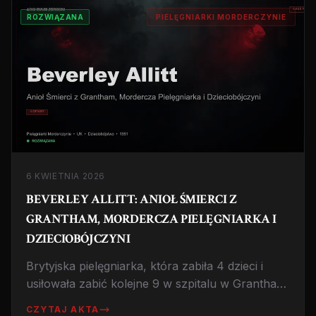
światowej.
ROZWIĄZANA
PIELĘGNIARKI MORDERCZYNIE
6 KWIETNIA 2026
BEVERLEY ALLITT: ANIOŁ ŚMIERCI Z
GRANTHAM, MORDERCZA PIELĘGNIARKA I
DZIECIOBÓJCZYNI
Brytyjska pielęgniarka, która zabiła 4 dzieci i
usiłowała zabić kolejne 9 w szpitalu w Grantham.
Wywoływała zatrzymania akcji serca by
CZYTAJ AKTA