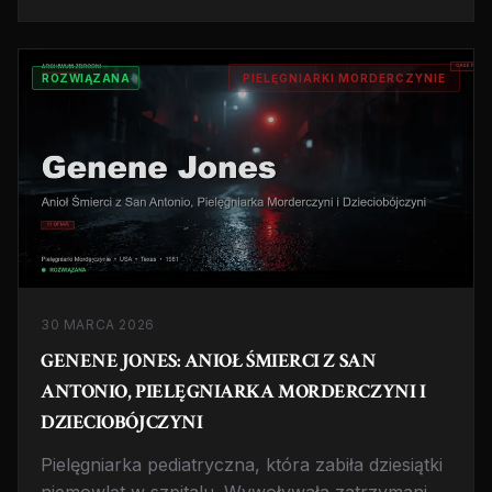
'uratować' ofiary. Historia, która zmieniła system
opieki zdrowotnej w UK.
ROZWIĄZANA
PIELĘGNIARKI MORDERCZYNIE
30 MARCA 2026
GENENE JONES: ANIOŁ ŚMIERCI Z SAN
ANTONIO, PIELĘGNIARKA MORDERCZYNI I
DZIECIOBÓJCZYNI
Pielęgniarka pediatryczna, która zabiła dziesiątki