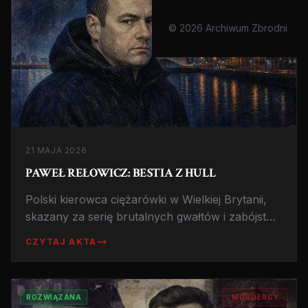
© 2026 Archiwum Zbrodni
21 MAJA 2026
PAWEŁ REŁOWICZ: BESTIA Z HULL
Polski kierowca ciężarówki w Wielkiej Brytanii,
skazany za serię brutalnych gwałtów i zabójstwo
kobiety w Hull. Jeden z najgłośniejszych
CZYTAJ AKTA
procesów ostatnich lat w UK.
ROZWIĄZANA
MORDERCY