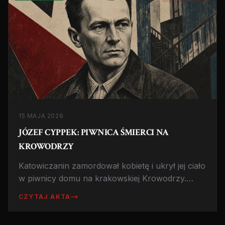
15 MAJA 2026
JÓZEF CYPPEK: PIWNICA ŚMIERCI NA
KROWODRZY
Katowiczanin zamordował kobietę i ukrył jej ciało
w piwnicy domu na krakowskiej Krowodrzy.
Areztowany po kilkunastu latach ukrywania
CZYTAJ AKTA
zwłok. Skazany na dożywocie.