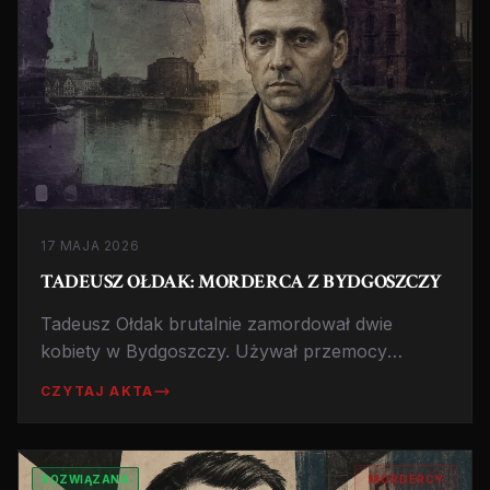
17 MAJA 2026
TADEUSZ OŁDAK: MORDERCA Z BYDGOSZCZY
Tadeusz Ołdak brutalnie zamordował dwie
kobiety w Bydgoszczy. Używał przemocy
seksualnej i narzędzi tortur. Skazany na
CZYTAJ AKTA
dożywocie.
ROZWIĄZANA
MORDERCY