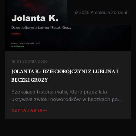
© 2026 Archiwum Zbrodni
18 STYCZNIA 2026
JOLANTA K.: DZIECIOBÓJCZYNI Z LUBLINA I
BECZKI GROZY
Szokująca historia matki, która przez lata
ukrywała zwłoki noworodków w beczkach po
kapuście. Tajemnica odkryta przypadkiem przez
CZYTAJ AKTA
ekipę remontową.