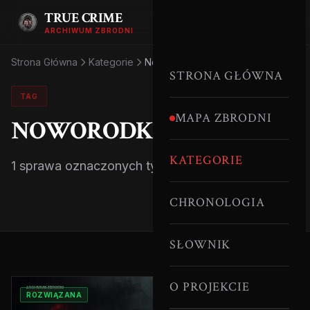
TRUE CRIME
ARCHIWUM ZBRODNI
Strona Główna
Kategorie
Noworodki
STRONA GŁÓWNA
TAG
MAPA ZBRODNI
NOWORODKI
KATEGORIE
1 sprawa oznaczonych tym tagiem.
CHRONOLOGIA
SŁOWNIK
O PROJEKCIE
ROZWIĄZANA
POLSKA