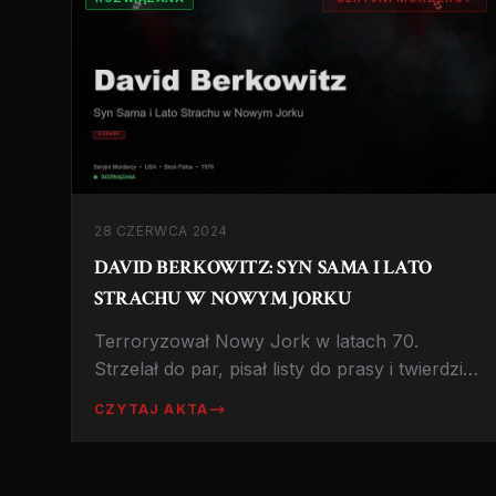
28 CZERWCA 2024
DAVID BERKOWITZ: SYN SAMA I LATO
STRACHU W NOWYM JORKU
Terroryzował Nowy Jork w latach 70.
Strzelał do par, pisał listy do prasy i twierdził,
że rozkazy wydawał mu demoniczny pies
CZYTAJ AKTA
wabiący się Harvey.