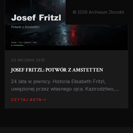
© 2026 Archiwum Zbrodni
30 GRUDNIA 2025
JOSEF FRITZL: POTWÓR Z AMSTETTEN
24 lata w piwnicy. Historia Elisabeth Fritzl,
uwięzionej przez własnego ojca. Kazirodztwo,
narodziny dzieci w niewoli i szokujące odkrycie.
CZYTAJ AKTA