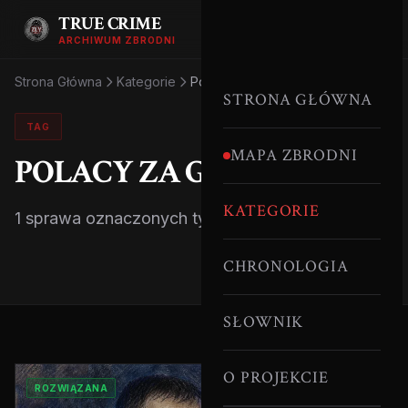
TRUE CRIME
ARCHIWUM ZBRODNI
Strona Główna
Kategorie
Polacy Za Granicą
STRONA GŁÓWNA
TAG
MAPA ZBRODNI
POLACY ZA GRANICĄ
KATEGORIE
1 sprawa oznaczonych tym tagiem.
CHRONOLOGIA
SŁOWNIK
O PROJEKCIE
ROZWIĄZANA
MORDERCY