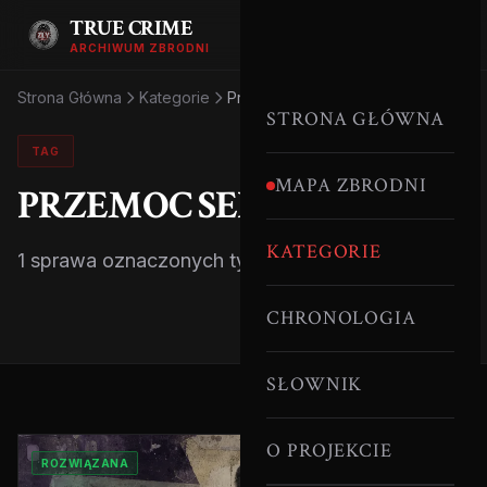
TRUE CRIME
ARCHIWUM ZBRODNI
Strona Główna
Kategorie
Przemoc Seksualna
STRONA GŁÓWNA
TAG
MAPA ZBRODNI
PRZEMOC SEKSUALNA
KATEGORIE
1 sprawa oznaczonych tym tagiem.
CHRONOLOGIA
SŁOWNIK
O PROJEKCIE
ROZWIĄZANA
MORDERCY