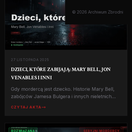
© 2026 Archiwum Zbrodni
27 LISTOPADA 2025
DZIECI, KTÓRE ZABIJAJĄ: MARY BELL, JON
VENABLES I INNI
Gdy mordercą jest dziecko. Historie Mary Bell,
zabójców Jamesa Bulgera i innych nieletnich
sprawców, które wstrząsnęły światem. Analiza
CZYTAJ AKTA
najgłośniejszych przypadków.
ROZWIĄZANA
SERYJNI MORDERCY