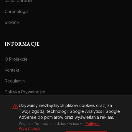
Mapa Zbrodni
Chronologia
Słownik
INFORMACJE
O Projekcie
Kontakt
Regulamin
Polityka Prywatności
Używamy niezbędnych plików cookies oraz, za
Twoją zgodą, technologii Google Analytics i Google
AdSense do pomiarów oraz wyświetlania reklam.
Więcej informacji znajdziesz w naszej
Polityce
© 2026 Archiwum Zbrodni - zly.com.pl. Wszelkie prawa zastrzeżone.
Prywatności
.
Treści przeznaczone dla osób pełnoletnich.