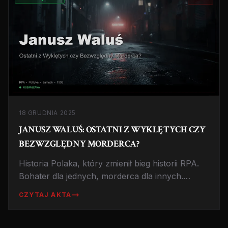
18 GRUDNIA 2025
JANUSZ WALUŚ: OSTATNI Z WYKLĘTYCH CZY
BEZWZGLĘDNY MORDERCA?
Historia Polaka, który zmienił bieg historii RPA.
Bohater dla jednych, morderca dla innych.
Opowieść o Januszu Walusiu, zabójcy Chrisa
CZYTAJ AKTA
Haniego.