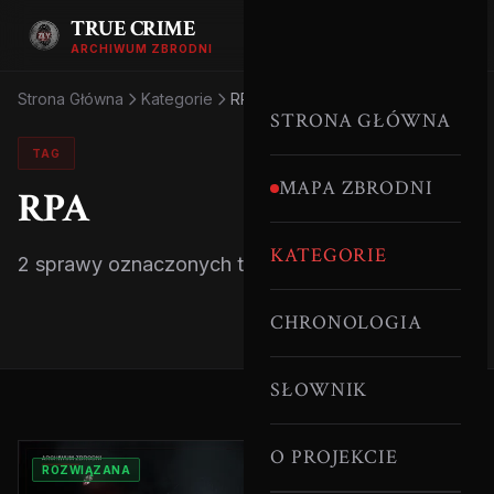
TRUE CRIME
ARCHIWUM ZBRODNI
Strona Główna
Kategorie
RPA
STRONA GŁÓWNA
TAG
MAPA ZBRODNI
RPA
KATEGORIE
2 sprawy oznaczonych tym tagiem.
CHRONOLOGIA
SŁOWNIK
O PROJEKCIE
ROZWIĄZANA
SERYJNI MORDERCY