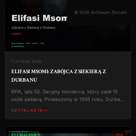
© 2026 Archiwum Zbrodni
1 LUTEGO 2026
ELIFASI MSOMI: ZABÓJCA Z SIEKIERĄ Z
DURBANU
RPA, lata 50. Seryjny morderca, który zabił 15
osób siekierą. Powieszony w 1956 roku. Durban,
Republika Południowej Afryki.
CZYTAJ AKTA
ROZWIĄZANA
RPA