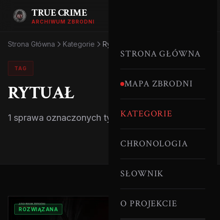
TRUE CRIME
ARCHIWUM ZBRODNI
Strona Główna
Kategorie
Rytuał
STRONA GŁÓWNA
TAG
MAPA ZBRODNI
RYTUAŁ
KATEGORIE
1 sprawa oznaczonych tym tagiem.
CHRONOLOGIA
SŁOWNIK
O PROJEKCIE
ROZWIĄZANA
MALEZJA