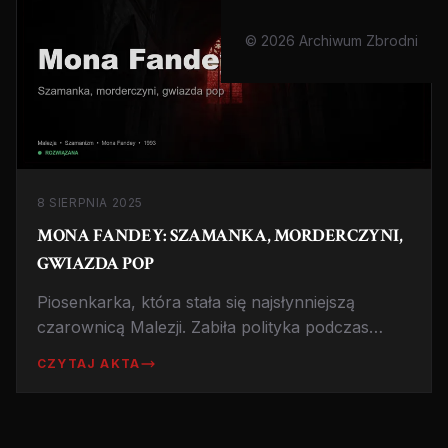
© 2026 Archiwum Zbrodni
8 SIERPNIA 2025
MONA FANDEY: SZAMANKA, MORDERCZYNI,
GWIAZDA POP
Piosenkarka, która stała się najsłynniejszą
czarownicą Malezji. Zabiła polityka podczas
rytuału, by 'obudzić deszcz pieniędzy'. Jej
CZYTAJ AKTA
uśmiech przeraża do dziś.