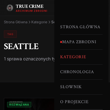
TRUE CRIME
ARCHIWUM ZBRODNI
Strona Główna
Kategorie
Seattle
STRONA GŁÓWNA
TAG
MAPA ZBRODNI
SEATTLE
KATEGORIE
1 sprawa oznaczonych tym tagiem.
CHRONOLOGIA
SŁOWNIK
O PROJEKCIE
ROZWIĄZANA
SERYJNI MORDERCY