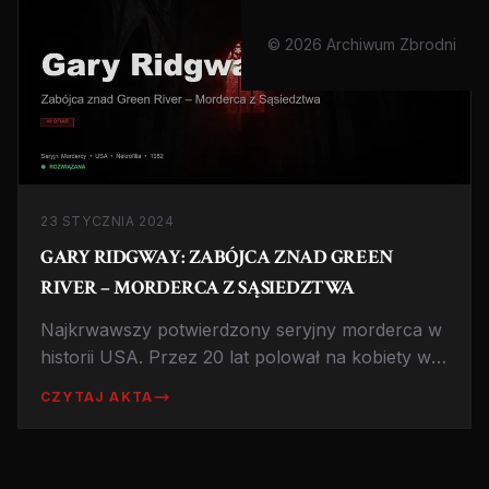
© 2026 Archiwum Zbrodni
23 STYCZNIA 2024
GARY RIDGWAY: ZABÓJCA ZNAD GREEN
RIVER – MORDERCA Z SĄSIEDZTWA
Najkrwawszy potwierdzony seryjny morderca w
historii USA. Przez 20 lat polował na kobiety w
Seattle, ukrywając się za maską przeciętnego
CZYTAJ AKTA
robotnika.