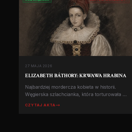
27 MAJA 2026
ELIZABETH BÁTHORY: KRWAWA HRABINA
Najbardziej mordercza kobieta w historii.
Węgierska szlachcianka, która torturowała i
mordowała młode dziewczęta. Zamknięta w
CZYTAJ AKTA
więzieniu domowym, gdzie zmarła.