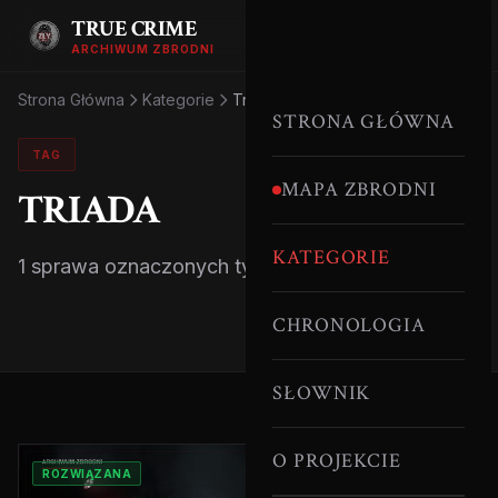
TRUE CRIME
ARCHIWUM ZBRODNI
Strona Główna
Kategorie
Triada
STRONA GŁÓWNA
TAG
MAPA ZBRODNI
TRIADA
KATEGORIE
1 sprawa oznaczonych tym tagiem.
CHRONOLOGIA
SŁOWNIK
O PROJEKCIE
ROZWIĄZANA
HONG KONG