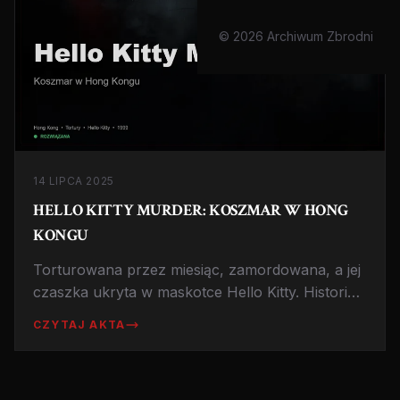
© 2026 Archiwum Zbrodni
14 LIPCA 2025
HELLO KITTY MURDER: KOSZMAR W HONG
KONGU
Torturowana przez miesiąc, zamordowana, a jej
czaszka ukryta w maskotce Hello Kitty. Historia
Fan Man-yee to jedna z najbrutalniejszych
CZYTAJ AKTA
zbrodni w Azji.