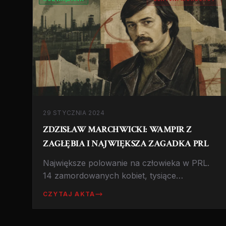
29 STYCZNIA 2024
ZDZISŁAW MARCHWICKI: WAMPIR Z
ZAGŁĘBIA I NAJWIĘKSZA ZAGADKA PRL
Największe polowanie na człowieka w PRL.
14 zamordowanych kobiet, tysiące
przesłuchanych, milion złotych nagrody. Czy
CZYTAJ AKTA
stracono niewinnego kozła ofiarnego?