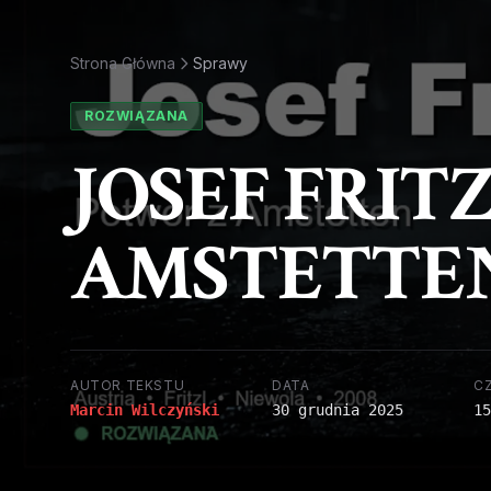
Strona Główna
Sprawy
ROZWIĄZANA
JOSEF FRIT
AMSTETTE
AUTOR TEKSTU
DATA
C
Marcin Wilczyński
30 grudnia 2025
15