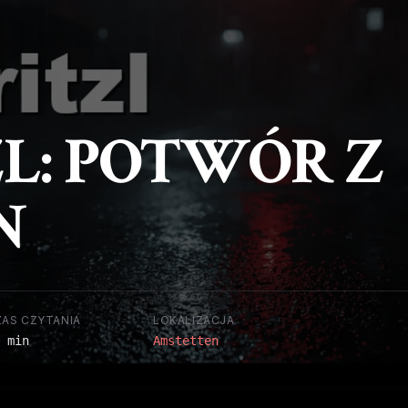
ZL: POTWÓR Z
N
ZAS CZYTANIA
LOKALIZACJA
 min
Amstetten