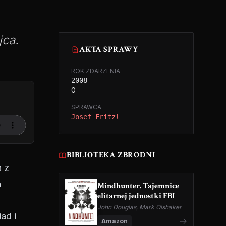
jca.
AKTA SPRAWY
ROK ZDARZENIA
2008
0
SPRAWCA
Josef Fritzl
BIBLIOTEKA ZBRODNI
a z
a
Mindhunter. Tajemnice
elitarnej jednostki FBI
John Douglas, Mark Olshaker
ad i
Amazon