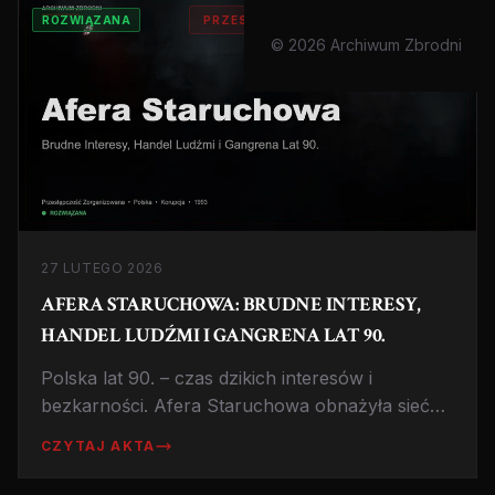
ROZWIĄZANA
PRZESTĘPCZOŚĆ ZORGANIZOWANA
© 2026 Archiwum Zbrodni
27 LUTEGO 2026
AFERA STARUCHOWA: BRUDNE INTERESY,
HANDEL LUDŹMI I GANGRENA LAT 90.
Polska lat 90. – czas dzikich interesów i
bezkarności. Afera Staruchowa obnażyła sieć
powiązań między gangsterami, lekarzami i
CZYTAJ AKTA
urzędnikami. Handel żywym towarem,
prostytucja i korupcja w wolnej Polsce.