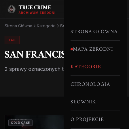
TRUE CRIME
ARCHIWUM ZBRODNI
Strona Główna
Kategorie
San Francisco
STRONA GŁÓWNA
TAG
MAPA ZBRODNI
SAN FRANCISCO
KATEGORIE
2 sprawy oznaczonych tym tagiem.
CHRONOLOGIA
SŁOWNIK
O PROJEKCIE
COLD CASE
SERYJNI MORDERCY