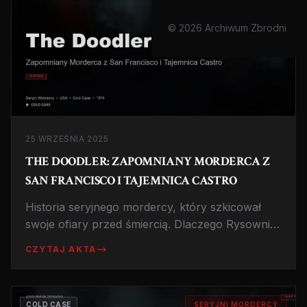
© 2026 Archiwum Zbrodni
25 WRZEŚNIA 2025
THE DOODLER: ZAPOMNIANY MORDERCA Z
SAN FRANCISCO I TAJEMNICA CASTRO
Historia seryjnego mordercy, który szkicował
swoje ofiary przed śmiercią. Dlaczego Rysownik
nigdy nie został złapany, mimo że policja znała
CZYTAJ AKTA
jego tożsamość? Mroczne sekrety lat 70.
COLD CASE
SERYJNI MORDERCY