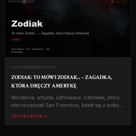
22 PAŹDZIERNIKA 2024
ZODIAK: TO MÓWI ZODIAK... – ZAGADKA,
KTÓRA DRĘCZY AMERYKĘ
Morderca, artysta, szifrowacz. Człowiek, który
sterroryzował San Francisco, bawił się z policją
w kotka i myszkę i nigdy nie został złapany.
CZYTAJ AKTA