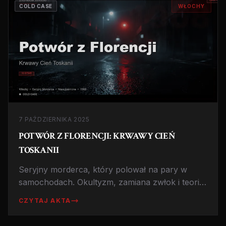
COLD CASE
WŁOCHY
7 PAŹDZIERNIKA 2025
POTWÓR Z FLORENCJI: KRWAWY CIEŃ
TOSKANII
Seryjny morderca, który polował na pary w
samochodach. Okultyzm, zamiana zwłok i teorie
spiskowe. Największa zagadka kryminalna
CZYTAJ AKTA
Włoch.