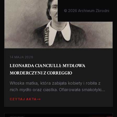
© 2026 Archiwum Zbrodni
14 MAJA 2026
LEONARDA CIANCIULLI: MYDŁOWA
MORDERCZYNI Z CORREGGIO
Włoska matka, która zabijała kobiety i robiła z
nich mydło oraz ciastka. Ofiarowała smakołyki
sąsiadom. Zmarła w więzieniu.
CZYTAJ AKTA