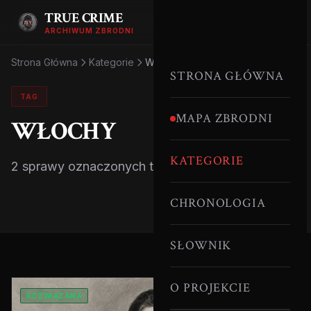
TRUE CRIME
ARCHIWUM ZBRODNI
Strona Główna
Kategorie
Włochy
STRONA GŁÓWNA
TAG
MAPA ZBRODNI
WŁOCHY
KATEGORIE
2 sprawy oznaczonych tym tagiem.
CHRONOLOGIA
SŁOWNIK
O PROJEKCIE
ROZWIĄZANA
SERYJNI MORDERCY