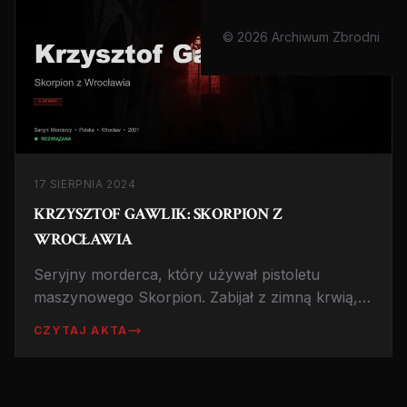
© 2026 Archiwum Zbrodni
17 SIERPNIA 2024
KRZYSZTOF GAWLIK: SKORPION Z
WROCŁAWIA
Seryjny morderca, który używał pistoletu
maszynowego Skorpion. Zabijał z zimną krwią,
by sprawdzić, jak to jest zabijać ludzi. Historia
CZYTAJ AKTA
bez precedensu w polskiej kryminalistyce.