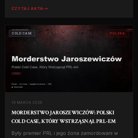
będąc seryjnym mordercą. FBI wciąż prosi o
CZYTAJ AKTA
pomoc w identyfikacji ofiar z jego archiwum
fotograficznego. Historia, która pokazuje, jak
bardzo można się mylić oceniając kogoś po
COLD CASE
POLSKA
pozorach.
19 MARCA 2026
MORDERSTWO JAROSZEWICZÓW: POLSKI
COLD CASE, KTÓRY WSTRZĄSNĄŁ PRL-EM
Były premier PRL i jego żona zamordowani w