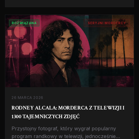
zabójstwa. Sprawa, która dzieli ekspertów do
dziś.
ROZWIĄZANA
SERYJNI MORDERCY
26 MARCA 2026
RODNEY ALCALA: MORDERCA Z TELEWIZJI I
1300 TAJEMNICZYCH ZDJĘĆ
Przystojny fotograf, który wygrał popularny
program randkowy w telewizji, jednocześnie