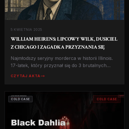
5 KWIETNIA 2025
WILLIAM HEIRENS: LIPCOWY WILK, DUSICIEL
Z CHICAGO I ZAGADKA PRZYZNANIA SIĘ
Najmłodszy seryjny morderca w historii Illinois.
17-latek, który przyznał się do 3 brutalnych
morderstw, spędził w więzieniu 65 lat mimo
CZYTAJ AKTA
wątpliwości co do winy. Historia, która dzieli
ekspertów do dziś.
COLD CASE
COLD CASE