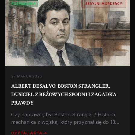
ROZWIĄZANA
SERYJNI MORDERCY
27 MARCA 2026
ALBERT DESALVO: BOSTON STRANGLER,
DUSICIEL Z BEŻOWYCH SPODNI I ZAGADKA
PRAWDY
Czy naprawdę był Boston Strangler? Historia
mechanika z wojska, który przyznał się do 13
morderstw, ale nigdy nie stanął przed sądem za
CZYTAJ AKTA