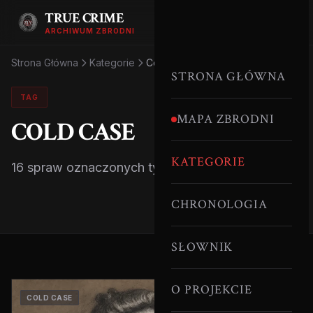
TRUE CRIME
ARCHIWUM ZBRODNI
Strona Główna
Kategorie
Cold Case
STRONA GŁÓWNA
TAG
MAPA ZBRODNI
COLD CASE
KATEGORIE
16 spraw oznaczonych tym tagiem.
CHRONOLOGIA
SŁOWNIK
O PROJEKCIE
COLD CASE
SERYJNI MORDERCY