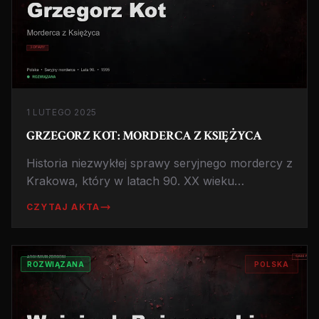
1 LUTEGO 2025
GRZEGORZ KOT: MORDERCA Z KSIĘŻYCA
Historia niezwykłej sprawy seryjnego mordercy z
Krakowa, który w latach 90. XX wieku
wykorzystywał swoją pracę w planetarium do
CZYTAJ AKTA
zwabiania ofiar.
ROZWIĄZANA
POLSKA