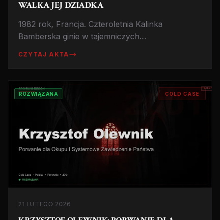
WALKA JEJ DZIADKA
1982 rok, Francja. Czteroletnia Kalinka
Bamberska ginie w tajemniczych
okolicznościach. Przez lata jej ojciec podejrzany
CZYTAJ AKTA
jest o przestępstwo. Prawda, o którą walczył
dziadek dziewczynki, okazała się wstrząsająca.
ROZWIĄZANA
COLD CASE
21 LUTEGO 2026