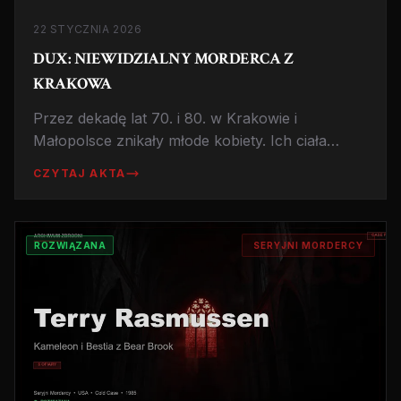
22 STYCZNIA 2026
DUX: NIEWIDZIALNY MORDERCA Z
KRAKOWA
Przez dekadę lat 70. i 80. w Krakowie i
Małopolsce znikały młode kobiety. Ich ciała
znajdowano w lasach, zniekształcone,
CZYTAJ AKTA
zgwałcone, zamordowane. Sprawca nigdy nie
został złapany. Historia największego
nierozwiązanego serialnego mordercy w Polsce.
ROZWIĄZANA
SERYJNI MORDERCY