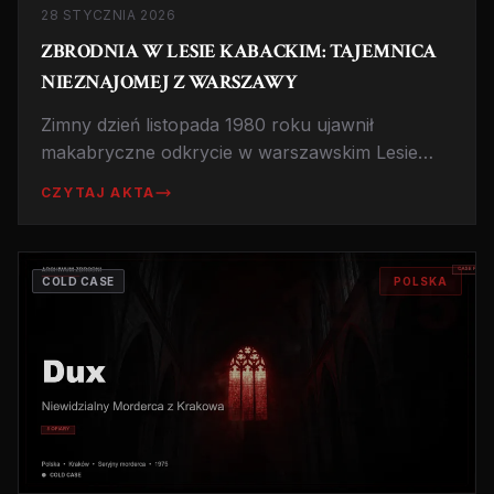
28 STYCZNIA 2026
ZBRODNIA W LESIE KABACKIM: TAJEMNICA
NIEZNAJOMEJ Z WARSZAWY
Zimny dzień listopada 1980 roku ujawnił
makabryczne odkrycie w warszawskim Lesie
Kabackim. Młoda kobieta, zamordowana i
CZYTAJ AKTA
porzucona, której tożsamości nigdy nie ustalono.
Historia nierozwiązanej zbrodni z czasów PRL.
COLD CASE
POLSKA