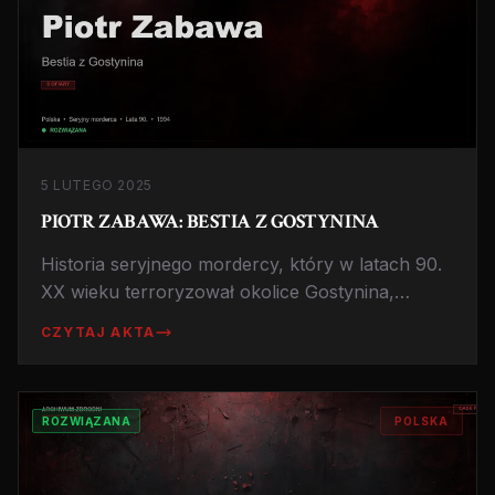
5 LUTEGO 2025
PIOTR ZABAWA: BESTIA Z GOSTYNINA
Historia seryjnego mordercy, który w latach 90.
XX wieku terroryzował okolice Gostynina,
pozostawiając po sobie szlak okrutnych zbrodni
CZYTAJ AKTA
i trwale wpisując się w annały polskiej
kryminalistyki.
ROZWIĄZANA
POLSKA