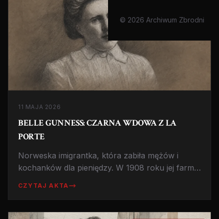
© 2026 Archiwum Zbrodni
11 MAJA 2026
BELLE GUNNESS: CZARNA WDOWA Z LA
PORTE
Norweska imigrantka, która zabiła mężów i
kochanków dla pieniędzy. W 1908 roku jej farma
spłonęła, a w piwnicy znaleziono dziesiątki ciał.
CZYTAJ AKTA
Czy naprawdę zginęła w pożarze?