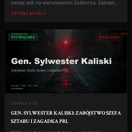
swojej willi na warszawskim Żoliborzu. Zabójstwo
przypominające egzekucję, pełne
CZYTAJ AKTA
nierozwiązanych zagadek i teorii spiskowych.
Sprawa, która do dziś dzieli Polaków.
ROZWIĄZANA
COLD CASE
1 MARCA 2026
GEN. SYLWESTER KALISKI: ZABÓJSTWO SZEFA
SZTABU I ZAGADKA PRL