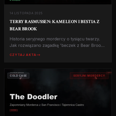
14 LISTOPADA 2025
TERRY RASMUSSEN: KAMELEON I BESTIA Z
BEAR BROOK
Historia seryjnego mordercy o tysiącu twarzy.
Jak rozwiązano zagadkę 'beczek z Bear Brook'
po dekadach dzięki przełomowym badaniom
CZYTAJ AKTA
DNA.
COLD CASE
SERYJNI MORDERCY