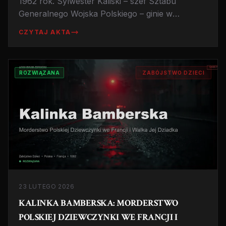
1962 rok. Sylwester Kaliski – szef Sztabu
Generalnego Wojska Polskiego – ginie w
tajemniczych okolicznościach. Oficjalnie:
CZYTAJ AKTA
wypadek. Nieoficjalnie: jeden z największych
nierozwiązanych zagadek PRL. Kim był i co
wiedział?
ROZWIĄZANA
ZABÓJSTWO DZIECI
23 LUTEGO 2026
KALINKA BAMBERSKA: MORDERSTWO
POLSKIEJ DZIEWCZYNKI WE FRANCJI I