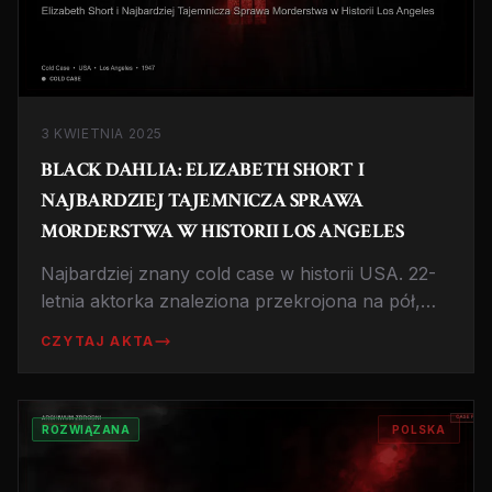
3 KWIETNIA 2025
BLACK DAHLIA: ELIZABETH SHORT I
NAJBARDZIEJ TAJEMNICZA SPRAWA
MORDERSTWA W HISTORII LOS ANGELES
Najbardziej znany cold case w historii USA. 22-
letnia aktorka znaleziona przekrojona na pół,
pozbawiona organów, z uśmiechem wyciętym
CZYTAJ AKTA
na twarzy. Sprawa, która fascynuje śledczych
od ponad 75 lat.
ROZWIĄZANA
POLSKA