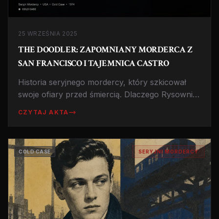
25 WRZEŚNIA 2025
THE DOODLER: ZAPOMNIANY MORDERCA Z
SAN FRANCISCO I TAJEMNICA CASTRO
Historia seryjnego mordercy, który szkicował
swoje ofiary przed śmiercią. Dlaczego Rysownik
nigdy nie został złapany, mimo że policja znała
CZYTAJ AKTA
jego tożsamość? Mroczne sekrety lat 70.
COLD CASE
SERYJNI MORDERCY