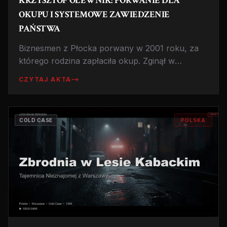
KRZYSZTOF OLEWNIK: PORWANIE DLA
OKUPU I SYSTEMOWE ZAWIEDZENIE
PAŃSTWA
Biznesmen z Płocka porwany w 2001 roku, za
którego rodzina zapłaciła okup. Zginął w
niewyjaśnionych okolicznościach mimo próby
CZYTAJ AKTA
wykupu. Jak państwo polskie zawiodło ofiarę i jej
rodzinę?
COLD CASE
POLSKA