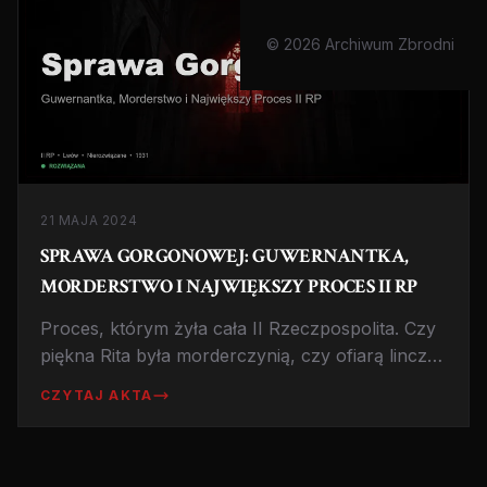
© 2026 Archiwum Zbrodni
21 MAJA 2024
SPRAWA GORGONOWEJ: GUWERNANTKA,
MORDERSTWO I NAJWIĘKSZY PROCES II RP
Proces, którym żyła cała II Rzeczpospolita. Czy
piękna Rita była morderczynią, czy ofiarą linczu
medialnego? Sprawa, która do dziś dzieli
CZYTAJ AKTA
historyków.