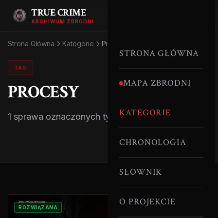
TRUE CRIME
ARCHIWUM ZBRODNI
Strona Główna
Kategorie
Procesy
STRONA GŁÓWNA
TAG
MAPA ZBRODNI
PROCESY
KATEGORIE
1 sprawa oznaczonych tym tagiem.
CHRONOLOGIA
SŁOWNIK
O PROJEKCIE
ROZWIĄZANA
II RP