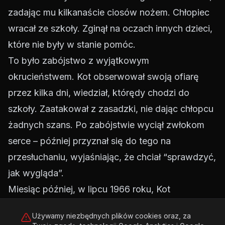
zadając mu kilkanaście ciosów nożem. Chłopiec
wracał ze szkoły. Zginął na oczach innych dzieci,
które nie były w stanie pomóc.
To było zabójstwo z wyjątkowym
okrucieństwem. Kot obserwował swoją ofiarę
przez kilka dni, wiedział, którędy chodzi do
szkoły. Zaatakował z zasadzki, nie dając chłopcu
żadnych szans. Po zabójstwie wyciął zwłokom
serce – później przyznał się do tego na
przesłuchaniu, wyjaśniając, że chciał “sprawdzyć,
jak wygląda”.
Miesiąc później, w lipcu 1966 roku, Kot
zamordował 80-letnią Marię Piwowar, dźgając ją
Używamy niezbędnych plików cookies oraz, za
nożem w kościele podczas mszy. To był szczyt