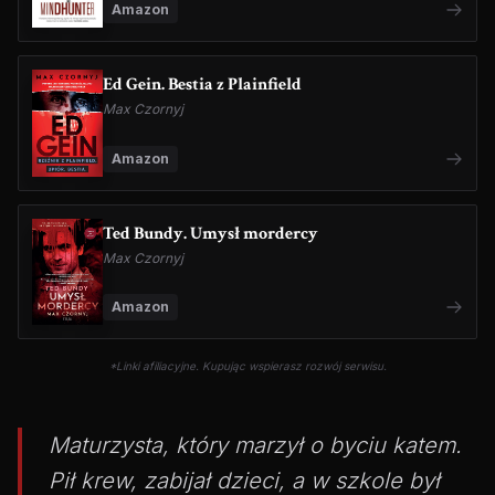
Amazon
Ed Gein. Bestia z Plainfield
Max Czornyj
Amazon
Ted Bundy. Umysł mordercy
Max Czornyj
Amazon
*Linki afiliacyjne. Kupując wspierasz rozwój serwisu.
Maturzysta, który marzył o byciu katem.
Pił krew, zabijał dzieci, a w szkole był