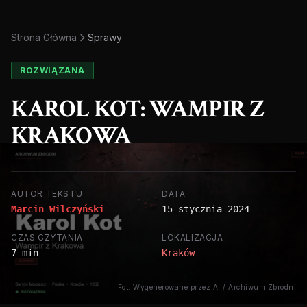
Strona Główna
Sprawy
ROZWIĄZANA
KAROL KOT: WAMPIR Z
KRAKOWA
AUTOR TEKSTU
DATA
Marcin Wilczyński
15 stycznia 2024
CZAS CZYTANIA
LOKALIZACJA
7 min
Kraków
Fot. Wygenerowane przez AI / Archiwum Zbrodni