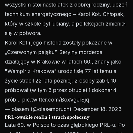
wszystkim stoi nastolatek z dobrej rodziny, uczeń
technikum energetycznego – Karol Kot. Chłopak,
który w szkole był lubiany, a po lekcjach zmieniał
się w potwora.
Karol Kot i jego historia zostały pokazane w
„Czerwonym pająku”. Seryjny morderca
działający w Krakowie w latach 60., znany jako
"Wampir z Krakowa" urodził się 77 lat temu a
życie stracił 22 lata później. 2 osoby zabił, 10
próbował (w tym 6 przez otrucie) i dokonał 4
prób…
pic.twitter.com/BoxVgJrSjq
— olasem (@olasempruch)
December 18, 2023
PRL-owskie realia i strach społeczny
Lata 60. w Polsce to czas głębokiego PRL-u. Po