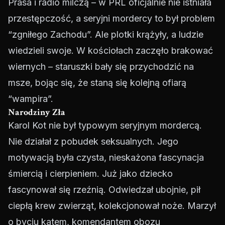
Prasa i radio milczą – w PRL oficjalnie nie istniała
przestępczość, a seryjni mordercy to był problem
“zgniłego Zachodu”. Ale plotki krążyły, a ludzie
wiedzieli swoje. W kościołach zaczęło brakować
wiernych – staruszki bały się przychodzić na
msze, bojąc się, że staną się kolejną ofiarą
“wampira”.
Narodziny Zła
Karol Kot nie był typowym seryjnym mordercą.
Nie działał z pobudek seksualnych. Jego
motywacją była czysta, nieskażona fascynacja
śmiercią i cierpieniem. Już jako dziecko
fascynował się rzeźnią. Odwiedzał ubojnie, pił
ciepłą krew zwierząt, kolekcjonował noże. Marzył
o byciu katem, komendantem obozu